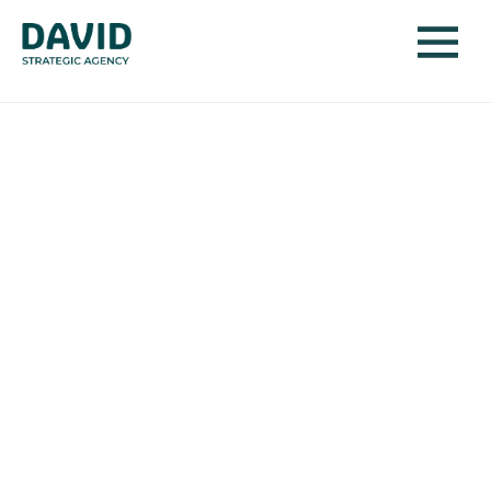
Passend onderwijs in
een woelige wereld
ROC Midden Nederland staat midden in een
grootstedelijke omgeving waar maatschappelijke
transities, arbeidsmarktkrapte en behoefte aan
flexibiliteit dagelijks voelbaar zijn. De samenwerking
met DAVID draait om één centrale opgave: hoe sluiten
we onderwijs, cultuur en communicatie zo aan dat
studenten groeien, teams in beweging blijven en de
regio vooruitgaat?