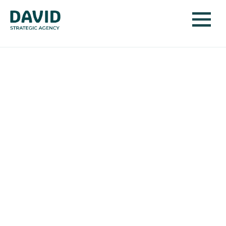
Steeds meer van ons:
het gedeelde verhaal
van MO
De sector Maatschappelijke Ontwikkeling van de
gemeente ’s-Hertogenbosch wil bijdragen aan een
zelfredzame gemeenschap waarin inwoners steeds
meer de regie over hun leven kunnen nemen. Maar hoe
zorg je dat een sector van ruim 600 medewerkers
dezelfde richting voelt en uitdraagt?